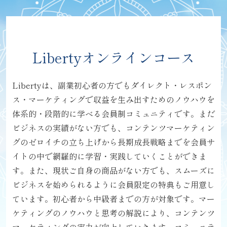
Libertyオンラインコース
Libertyは、副業初心者の方でも
ダイレクト・レスポン
ス・マーケティングで
収益を生み出すためのノウハウを
体系的・段階的に学べる
会員制コミュニティです。
まだ
ビジネスの実績がない方でも、コンテンツマーケティン
グの
ゼロイチの立ち上げから長期成長戦略までを
会員サ
イトの中で網羅的に学習・実践していくことができま
す。
また、現状ご自身の商品がない方でも、
スムーズに
ビジネスを始められるように
会員限定の特典もご用意し
ています。
初心者から中級者までの方が対象です。
マー
ケティングのノウハウと思考の解説により、
コンテンツ