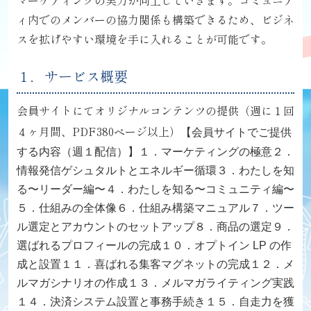
マーケティングの実力が向上していきます。
コミュニテ
ィ内でのメンバーの協力関係も構築できるため、
ビジネ
スを拡げやすい環境を手に入れることが可能です。
１．サービス概要
会員サイトにてオリジナルコンテンツの提供
（週に１回
４ヶ月間、PDF380ページ以上）
【会員サイトでご提供
する内容（週１配信）】
１．マーケティングの極意
２．
情報発信ゲシュタルトとエネルギー循環
３．わたしを知
る〜リーダー編〜
４．わたしを知る〜コミュニティ編〜
５．仕組みの全体像
６．仕組み構築マニュアル
７．ツー
ル選定とアカウントのセットアップ
８．商品の選定
９．
選ばれるプロフィールの完成
１０．オプトイン LP の作
成と設置
１１．喜ばれる集客マグネットの完成
１２．メ
ルマガシナリオの作成
１３．メルマガライティング実践
１４．決済システム設置と事務手続き
１５．自走力を獲